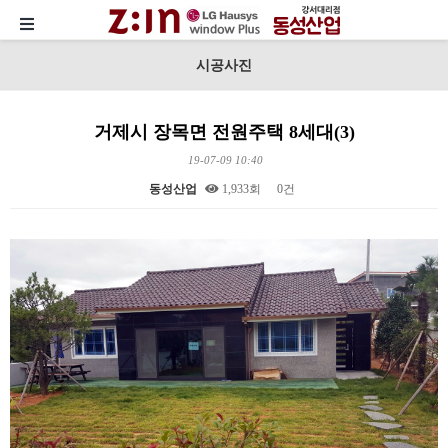
시공사진
거제시 장목면 전원주택 8세대(3)
19-07-09 10:40
동성산업
1,933회
0건
본문