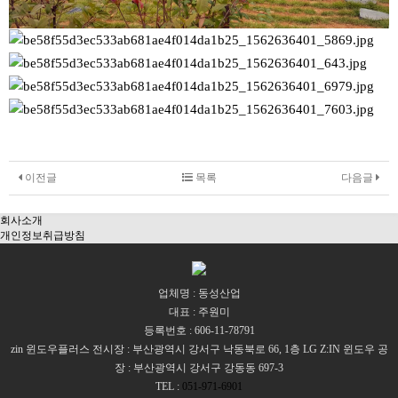
이전글
목록
다음글
회사소개
개인정보취급방침
업체명 : 동성산업
대표 : 주원미
등록번호 : 606-11-78791
zin 윈도우플러스 전시장 : 부산광역시 강서구 낙동북로 66, 1층 LG Z:IN 윈도우 공
장 : 부산광역시 강서구 강동동 697-3
TEL :
051-971-6901