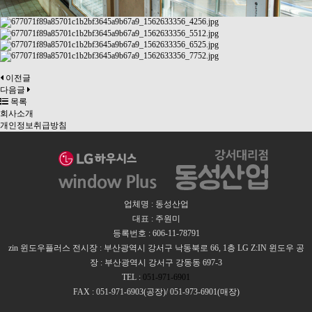
이전글
다음글
목록
회사소개
개인정보취급방침
업체명 : 동성산업
대표 : 주원미
등록번호 : 606-11-78791
zin 윈도우플러스 전시장 : 부산광역시 강서구 낙동북로 66, 1층 LG Z:IN 윈도우 공
장 : 부산광역시 강서구 강동동 697-3
TEL :
051-971-6901
FAX : 051-971-6903(공장)/ 051-973-6901(매장)