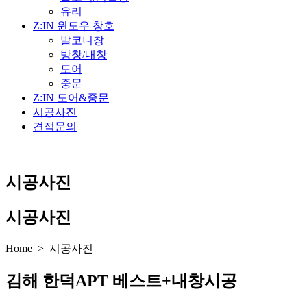
유리
Z:IN 윈도우 창호
발코니창
방창/내창
도어
중문
Z:IN 도어&중문
시공사진
견적문의
시공사진
시공사진
Home > 시공사진
김해 한덕APT 베스트+내창시공