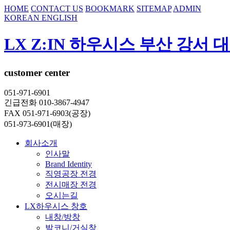
HOME
CONTACT US
BOOKMARK
SITEMAP
ADMIN
KOREAN
ENGLISH
LX Z:IN 하우시스 부산 강서 
customer center
051-971-6901
긴급전화 010-3867-4947
FAX 051-971-6903(공장)
051-973-6901(매장)
회사소개
인사말
Brand Identity
직영공장 전경
전시매장 전경
오시는길
LX하우시스 창호
내창/방창
발코니/거실창