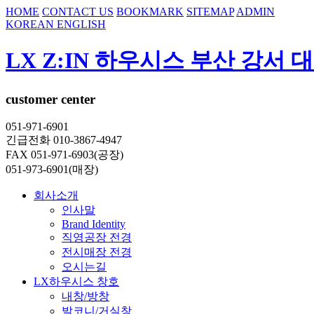
HOME
CONTACT US
BOOKMARK
SITEMAP
ADMIN
KOREAN
ENGLISH
LX Z:IN 하우시스 부산 강서 
customer center
051-971-6901
긴급전화 010-3867-4947
FAX 051-971-6903(공장)
051-973-6901(매장)
회사소개
인사말
Brand Identity
직영공장 전경
전시매장 전경
오시는길
LX하우시스 창호
내창/방창
발코니/거실창