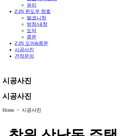
유리
Z:IN 윈도우 창호
발코니창
방창/내창
도어
중문
Z:IN 도어&중문
시공사진
견적문의
시공사진
시공사진
Home > 시공사진
창원 상남동 주택