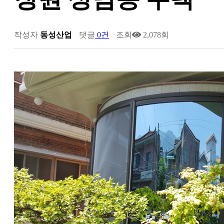
작성자
동성산업
댓글
0건
조회
2,078회