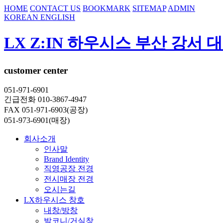
HOME
CONTACT US
BOOKMARK
SITEMAP
ADMIN
KOREAN
ENGLISH
LX Z:IN 하우시스 부산 강서 
customer center
051-971-6901
긴급전화 010-3867-4947
FAX 051-971-6903(공장)
051-973-6901(매장)
회사소개
인사말
Brand Identity
직영공장 전경
전시매장 전경
오시는길
LX하우시스 창호
내창/방창
발코니/거실창