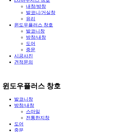
LG하우시스 창호
내창/방창
발코니/거실창
유리
윈도우플러스 창호
발코니창
방창/내창
도어
중문
시공사진
견적문의
윈도우플러스 창호
발코니창
방창/내창
스마일
전통한지창
도어
중문