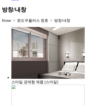
방창/내창
Home > 윈도우플러스 창호 > 방창/내창
스마일
경제형 제품 [스마일]