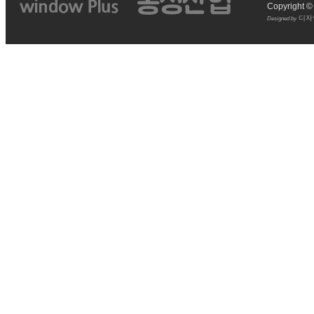
Copyright 
디자
Designed by