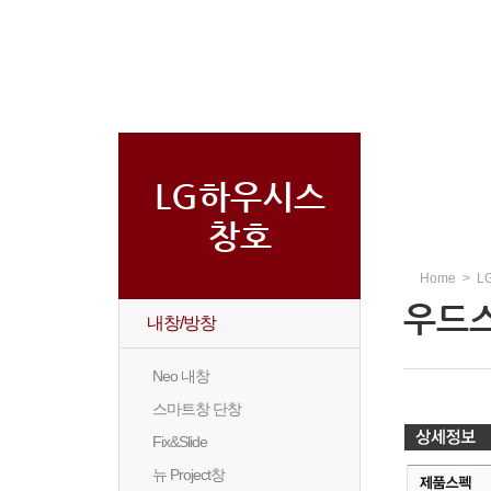
LG하우시스
창호
Home > 
우드
내창/방창
Neo 내창
스마트창 단창
Fix&Slide
뉴 Project창