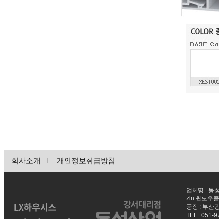
회사소개
개인정보취급방침
업체명 : 동성
zin 윈도우플
공장 : 부산
TEL : 051-